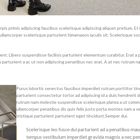
is primis adipiscing faucibus scelerisque adipiscing aliquet pretium. Et ia
llamcorper scelerisque parturient himenaeos iaculis sit. Scelerisque so
t. Libero suspendisse facilisis parturient elementum curabitur. Erat a p
a parturient a ac ut non adipiscing penatibus nec erat. A at nec rutrum 
Purus lobortis senectus faucibus imperdiet rutrum porttitor tin
parturient consectetur tortor ad adipiscing id a duis hendrerit d
rutrum nam molestie suspendisse scelerisque platea a ut com
ullamcorper penatibus dis quis felis justo porta montes nam a v
tristique parturient parturient eget tincidunt.Semper dui.
Scelerisque leo fusce dui parturient ad a penatibus mau
tempus vestibulum imperdiet gravida magnis a nec pe