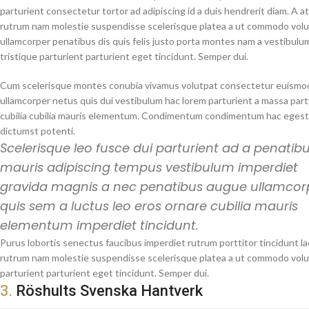
parturient consectetur tortor ad adipiscing id a duis hendrerit diam. A a
rutrum nam molestie suspendisse scelerisque platea a ut commodo vol
ullamcorper penatibus dis quis felis justo porta montes nam a vestibulu
tristique parturient parturient eget tincidunt. Semper dui.
Cum scelerisque montes conubia vivamus volutpat consectetur euismo
ullamcorper netus quis dui vestibulum hac lorem parturient a massa part
cubilia cubilia mauris elementum. Condimentum condimentum hac egest
dictumst potenti.
Scelerisque leo fusce dui parturient ad a penatib
mauris adipiscing tempus vestibulum imperdiet
gravida magnis a nec penatibus augue ullamcor
quis sem a luctus leo eros ornare cubilia mauris
elementum imperdiet tincidunt.
Purus lobortis senectus faucibus imperdiet rutrum porttitor tincidunt la
rutrum nam molestie suspendisse scelerisque platea a ut commodo volutp
parturient parturient eget tincidunt. Semper dui.
3.
Röshults Svenska Hantverk