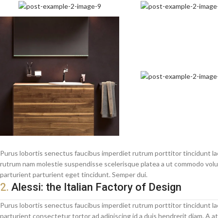
Purus lobortis senectus faucibus imperdiet rutrum porttitor tincidunt la
rutrum nam molestie suspendisse scelerisque platea a ut commodo volutp
parturient parturient eget tincidunt. Semper dui.
2.
Alessi: the Italian Factory of Design
Purus lobortis senectus faucibus imperdiet rutrum porttitor tincidunt l
parturient consectetur tortor ad adipiscing id a duis hendrerit diam. A a