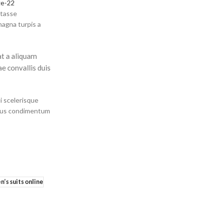
itasse
magna turpis a
at a aliquam
ae convallis duis
i scelerisque
llus condimentum
’s suits online