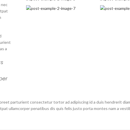
t nec
utpat
m
d
urient
as a
us
per
oreet parturient consectetur tortor ad adipiscing id a duis hendrerit dia
at ullamcorper penatibus dis quis felis justo porta montes nam a vesti