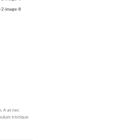
m. A at nec
bulum tristique