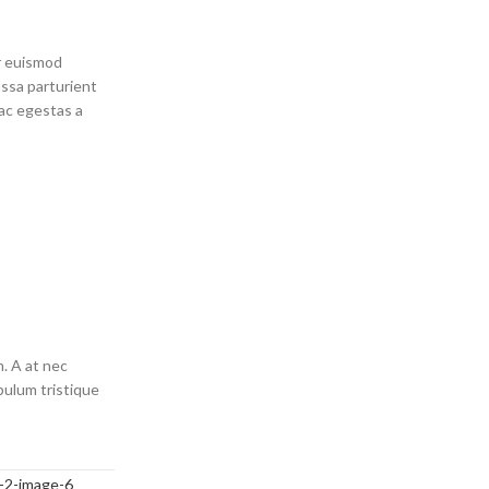
r euismod
assa parturient
ac egestas a
m. A at nec
bulum tristique