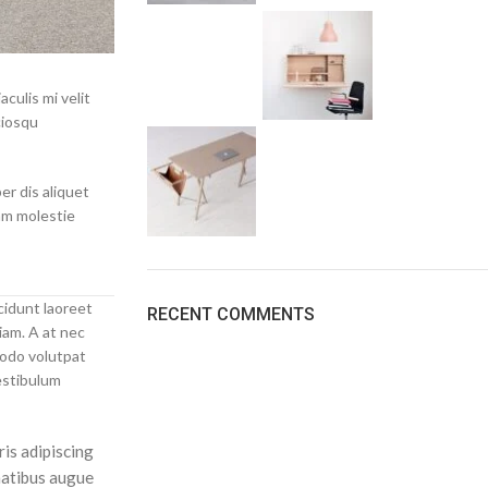
culis mi velit
ciosqu
er dis aliquet
nam molestie
cidunt laoreet
RECENT COMMENTS
iam. A at nec
modo volutpat
estibulum
ris adipiscing
natibus augue