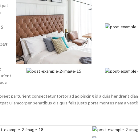
utpat
m
us
per
d
urient
as a
oreet parturient consectetur tortor ad adipiscing id a duis hendrerit dia
at ullamcorper penatibus dis quis felis justo porta montes nam a vesti