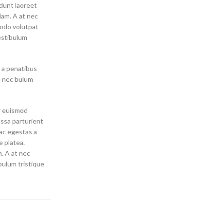
idunt laoreet
iam. A at nec
modo volutpat
estibulum
d a penatibus
a nec bulum
r euismod
assa parturient
ac egestas a
 platea.
m. A at nec
bulum tristique