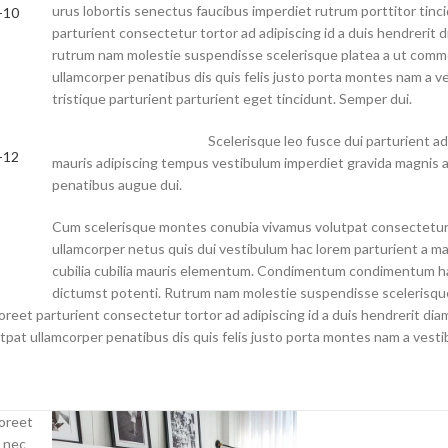
urus lobortis senectus faucibus imperdiet rutrum porttitor tinc
parturient consectetur tortor ad adipiscing id a duis hendrerit d
rutrum nam molestie suspendisse scelerisque platea a ut com
ullamcorper penatibus dis quis felis justo porta montes nam a v
tristique parturient parturient eget tincidunt. Semper dui.
Scelerisque leo fusce dui parturient a
mauris adipiscing tempus vestibulum imperdiet gravida magnis 
penatibus augue dui.
Cum scelerisque montes conubia vivamus volutpat consectetu
ullamcorper netus quis dui vestibulum hac lorem parturient a m
cubilia cubilia mauris elementum. Condimentum condimentum h
dictumst potenti. Rutrum nam molestie suspendisse scelerisque
oreet parturient consectetur tortor ad adipiscing id a duis hendrerit dia
at ullamcorper penatibus dis quis felis justo porta montes nam a vesti
aoreet
t nec