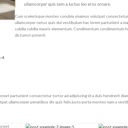
ullamcorper quis sem a luctus leo eros ornare.
Cum scelerisque montes conubia vivamus volutpat consectetu
ullamcorper netus quis dui vestibulum hac lorem parturient a m
cubilia cubilia mauris elementum. Condimentum condimentum h
dictumst potenti.
oreet parturient consectetur tortor ad adipiscing id a duis hendrerit dia
at ullamcorper penatibus dis quis felis justo porta montes nam a vesti
aoreet