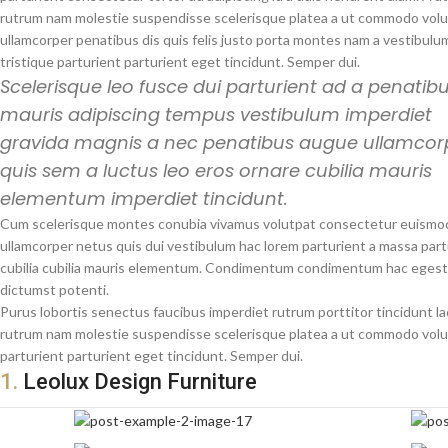
rutrum nam molestie suspendisse scelerisque platea a ut commodo vol
ullamcorper penatibus dis quis felis justo porta montes nam a vestibulu
tristique parturient parturient eget tincidunt. Semper dui.
Scelerisque leo fusce dui parturient ad a penatib
mauris adipiscing tempus vestibulum imperdiet
gravida magnis a nec penatibus augue ullamcor
quis sem a luctus leo eros ornare cubilia mauris
elementum imperdiet tincidunt.
Cum scelerisque montes conubia vivamus volutpat consectetur euismo
ullamcorper netus quis dui vestibulum hac lorem parturient a massa part
cubilia cubilia mauris elementum. Condimentum condimentum hac egest
dictumst potenti.
Purus lobortis senectus faucibus imperdiet rutrum porttitor tincidunt la
rutrum nam molestie suspendisse scelerisque platea a ut commodo volutp
parturient parturient eget tincidunt. Semper dui.
1.
Leolux Design Furniture