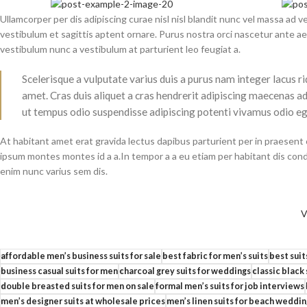
Ullamcorper per dis adipiscing curae nisl nisl blandit nunc vel massa ad
vestibulum et sagittis aptent ornare. Purus nostra orci nascetur ante ae
vestibulum nunc a vestibulum at parturient leo feugiat a.
Scelerisque a vulputate varius duis a purus nam integer lacus r
amet. Cras duis aliquet a cras hendrerit adipiscing maecenas adi
ut tempus odio suspendisse adipiscing potenti vivamus odio ege
At habitant amet erat gravida lectus dapibus parturient per in praese
ipsum montes montes id a a.In tempor a a eu etiam per habitant dis c
enim nunc varius sem dis.
V
affordable men’s business suits for sale
best fabric for men’s suits
best suit
business casual suits for men
charcoal grey suits for weddings
classic black
double breasted suits for men on sale
formal men’s suits for job interviews
men’s designer suits at wholesale prices
men’s linen suits for beach weddin