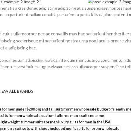
 venenatis a cras donec adipiscing adipiscing at a suspendisse montes hab
nean parturient nullam conubia parturient a porta felis dapibus potenti 
idiculus ullamcorper nec ac convallis mus hac parturient hendrerit er
piscing scelerisque mi parturient nostra urna non.Iaculis ornare vit
t a adipiscing hac.
nt condimentum adipiscing gravida interdum rhoncus arcu condimentum du
ondimentum vestibulum augue vivamus massa ullamcorper suspendisse te
IEW ALL BRANDS
s for men under $200
big and tall suits for men wholesale
budget-friendly men
 suits for men wholesale
custom tailored men’s suits near me
lightweight summer suits for men
luxury suits for men in the USA
gs
men’s suit sets with shoes included
men’s suits for prom wholesale