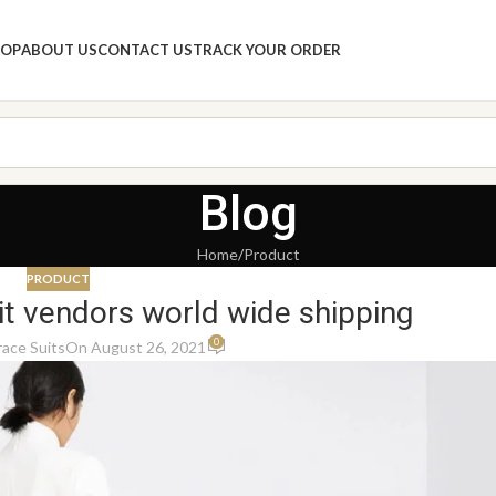
HOP
ABOUT US
CONTACT US
TRACK YOUR ORDER
Blog
Home
Product
PRODUCT
t vendors world wide shipping
0
ace Suits
On August 26, 2021