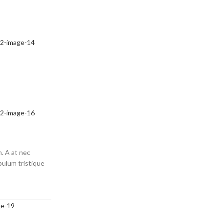
m. A at nec
bulum tristique